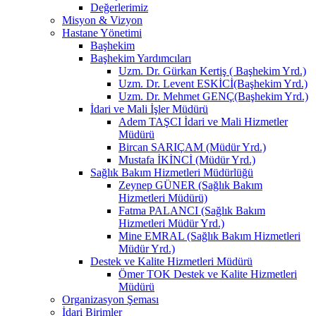
Değerlerimiz
Misyon & Vizyon
Hastane Yönetimi
Başhekim
Başhekim Yardımcıları
Uzm. Dr. Gürkan Kertiş ( Başhekim Yrd.)
Uzm. Dr. Levent ESKİCİ(Başhekim Yrd.)
Uzm. Dr. Mehmet GENÇ(Başhekim Yrd.)
İdari ve Mali İşler Müdürü
Adem TAŞCI İdari ve Mali Hizmetler
Müdürü
Bircan SARIÇAM (Müdür Yrd.)
Mustafa İKİNCİ (Müdür Yrd.)
Sağlık Bakım Hizmetleri Müdürlüğü
Zeynep GÜNER (Sağlık Bakım
Hizmetleri Müdürü)
Fatma PALANCI (Sağlık Bakım
Hizmetleri Müdür Yrd.)
Mine EMRAL (Sağlık Bakım Hizmetleri
Müdür Yrd.)
Destek ve Kalite Hizmetleri Müdürü
Ömer TOK Destek ve Kalite Hizmetleri
Müdürü
Organizasyon Şeması
İdari Birimler