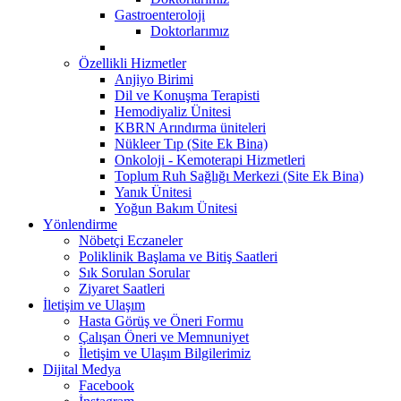
Gastroenteroloji
Doktorlarımız
Özellikli Hizmetler
Anjiyo Birimi
Dil ve Konuşma Terapisti
Hemodiyaliz Ünitesi
KBRN Arındırma üniteleri
Nükleer Tıp (Site Ek Bina)
Onkoloji - Kemoterapi Hizmetleri
Toplum Ruh Sağlığı Merkezi (Site Ek Bina)
Yanık Ünitesi
Yoğun Bakım Ünitesi
Yönlendirme
Nöbetçi Eczaneler
Poliklinik Başlama ve Bitiş Saatleri
Sık Sorulan Sorular
Ziyaret Saatleri
İletişim ve Ulaşım
Hasta Görüş ve Öneri Formu
Çalışan Öneri ve Memnuniyet
İletişim ve Ulaşım Bilgilerimiz
Dijital Medya
Facebook