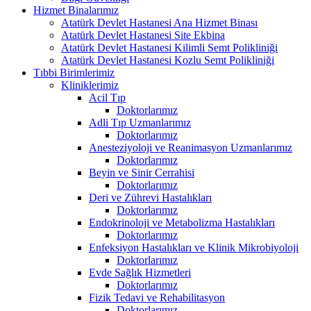
Hizmet Binalarımız
Atatürk Devlet Hastanesi Ana Hizmet Binası
Atatürk Devlet Hastanesi Site Ekbina
Atatürk Devlet Hastanesi Kilimli Semt Polikliniği
Atatürk Devlet Hastanesi Kozlu Semt Polikliniği
Tıbbi Birimlerimiz
Kliniklerimiz
Acil Tıp
Doktorlarımız
Adli Tıp Uzmanlarımız
Doktorlarımız
Anesteziyoloji ve Reanimasyon Uzmanlarımız
Doktorlarımız
Beyin ve Sinir Cerrahisi
Doktorlarımız
Deri ve Zührevi Hastalıkları
Doktorlarımız
Endokrinoloji ve Metabolizma Hastalıkları
Doktorlarımız
Enfeksiyon Hastalıkları ve Klinik Mikrobiyoloji
Doktorlarımız
Evde Sağlık Hizmetleri
Doktorlarımız
Fizik Tedavi ve Rehabilitasyon
Doktorlarımız