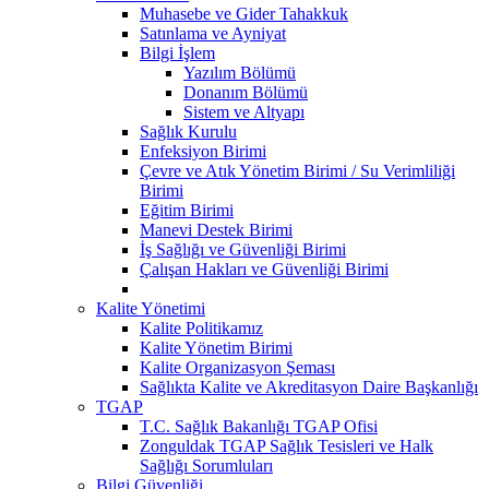
Muhasebe ve Gider Tahakkuk
Satınlama ve Ayniyat
Bilgi İşlem
Yazılım Bölümü
Donanım Bölümü
Sistem ve Altyapı
Sağlık Kurulu
Enfeksiyon Birimi
Çevre ve Atık Yönetim Birimi / Su Verimliliği
Birimi
Eğitim Birimi
Manevi Destek Birimi
İş Sağlığı ve Güvenliği Birimi
Çalışan Hakları ve Güvenliği Birimi
Kalite Yönetimi
Kalite Politikamız
Kalite Yönetim Birimi
Kalite Organizasyon Şeması
Sağlıkta Kalite ve Akreditasyon Daire Başkanlığı
TGAP
T.C. Sağlık Bakanlığı TGAP Ofisi
Zonguldak TGAP Sağlık Tesisleri ve Halk
Sağlığı Sorumluları
Bilgi Güvenliği