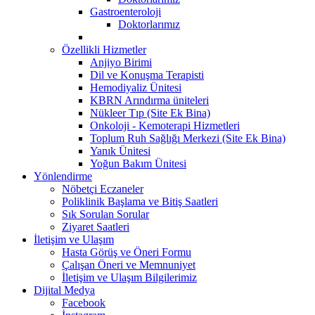
Gastroenteroloji
Doktorlarımız
Özellikli Hizmetler
Anjiyo Birimi
Dil ve Konuşma Terapisti
Hemodiyaliz Ünitesi
KBRN Arındırma üniteleri
Nükleer Tıp (Site Ek Bina)
Onkoloji - Kemoterapi Hizmetleri
Toplum Ruh Sağlığı Merkezi (Site Ek Bina)
Yanık Ünitesi
Yoğun Bakım Ünitesi
Yönlendirme
Nöbetçi Eczaneler
Poliklinik Başlama ve Bitiş Saatleri
Sık Sorulan Sorular
Ziyaret Saatleri
İletişim ve Ulaşım
Hasta Görüş ve Öneri Formu
Çalışan Öneri ve Memnuniyet
İletişim ve Ulaşım Bilgilerimiz
Dijital Medya
Facebook