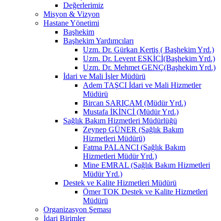
Değerlerimiz
Misyon & Vizyon
Hastane Yönetimi
Başhekim
Başhekim Yardımcıları
Uzm. Dr. Gürkan Kertiş ( Başhekim Yrd.)
Uzm. Dr. Levent ESKİCİ(Başhekim Yrd.)
Uzm. Dr. Mehmet GENÇ(Başhekim Yrd.)
İdari ve Mali İşler Müdürü
Adem TAŞCI İdari ve Mali Hizmetler
Müdürü
Bircan SARIÇAM (Müdür Yrd.)
Mustafa İKİNCİ (Müdür Yrd.)
Sağlık Bakım Hizmetleri Müdürlüğü
Zeynep GÜNER (Sağlık Bakım
Hizmetleri Müdürü)
Fatma PALANCI (Sağlık Bakım
Hizmetleri Müdür Yrd.)
Mine EMRAL (Sağlık Bakım Hizmetleri
Müdür Yrd.)
Destek ve Kalite Hizmetleri Müdürü
Ömer TOK Destek ve Kalite Hizmetleri
Müdürü
Organizasyon Şeması
İdari Birimler