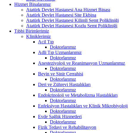
Hizmet Binalarımız
Atatürk Devlet Hastanesi Ana Hizmet Binası
Atatürk Devlet Hastanesi Site Ekbina
Atatürk Devlet Hastanesi Kilimli Semt Polikliniği
Atatürk Devlet Hastanesi Kozlu Semt Polikliniği
Tıbbi Birimlerimiz
Kliniklerimiz
Acil Tıp
Doktorlarımız
Adli Tıp Uzmanlarımız
Doktorlarımız
Anesteziyoloji ve Reanimasyon Uzmanlarımız
Doktorlarımız
Beyin ve Sinir Cerrahisi
Doktorlarımız
Deri ve Zührevi Hastalıkları
Doktorlarımız
Endokrinoloji ve Metabolizma Hastalıkları
Doktorlarımız
Enfeksiyon Hastalıkları ve Klinik Mikrobiyoloji
Doktorlarımız
Evde Sağlık Hizmetleri
Doktorlarımız
Fizik Tedavi ve Rehabilitasyon
Doktorlarımız