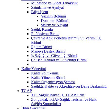
Muhasebe ve Gider Tahakkuk
Satınlama ve Ayniyat
Bilgi İşlem
Yazılım Bölümü
Donanım Bölümü
Sistem ve Altyapı
Sağlık Kurulu
Enfeksiyon Birimi
Çevre ve Atık Yönetim Birimi / Su Verimliliği
Birimi
Eğitim Birimi
Manevi Destek Birimi
İş Sağlığı ve Güvenliği Birimi
Çalışan Hakları ve Güvenliği Birimi
Kalite Yönetimi
Kalite Politikamız
Kalite Yönetim Birimi
Kalite Organizasyon Şeması
Sağlıkta Kalite ve Akreditasyon Daire Başkanlığı
TGAP
T.C. Sağlık Bakanlığı TGAP Ofisi
Zonguldak TGAP Sağlık Tesisleri ve Halk
Sağlığı Sorumluları
Bilgi Güvenliği