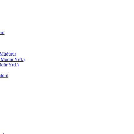
ürü
 Müdürü)
 Müdür Yrd.)
dür Yrd.)
dürü