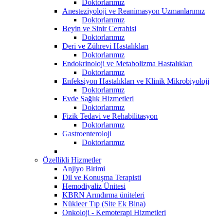
Doktorlarımız
Anesteziyoloji ve Reanimasyon Uzmanlarımız
Doktorlarımız
Beyin ve Sinir Cerrahisi
Doktorlarımız
Deri ve Zührevi Hastalıkları
Doktorlarımız
Endokrinoloji ve Metabolizma Hastalıkları
Doktorlarımız
Enfeksiyon Hastalıkları ve Klinik Mikrobiyoloji
Doktorlarımız
Evde Sağlık Hizmetleri
Doktorlarımız
Fizik Tedavi ve Rehabilitasyon
Doktorlarımız
Gastroenteroloji
Doktorlarımız
Özellikli Hizmetler
Anjiyo Birimi
Dil ve Konuşma Terapisti
Hemodiyaliz Ünitesi
KBRN Arındırma üniteleri
Nükleer Tıp (Site Ek Bina)
Onkoloji - Kemoterapi Hizmetleri