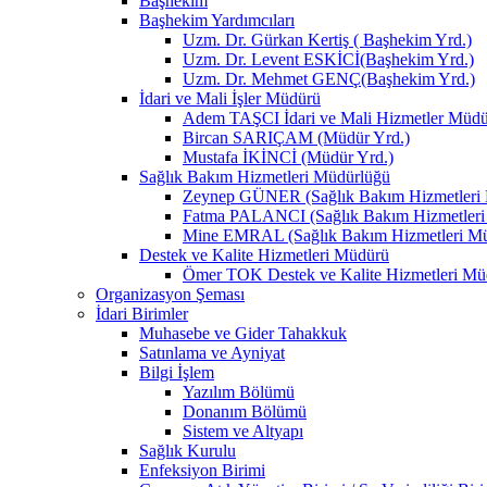
Başhekim
Başhekim Yardımcıları
Uzm. Dr. Gürkan Kertiş ( Başhekim Yrd.)
Uzm. Dr. Levent ESKİCİ(Başhekim Yrd.)
Uzm. Dr. Mehmet GENÇ(Başhekim Yrd.)
İdari ve Mali İşler Müdürü
Adem TAŞCI İdari ve Mali Hizmetler Müd
Bircan SARIÇAM (Müdür Yrd.)
Mustafa İKİNCİ (Müdür Yrd.)
Sağlık Bakım Hizmetleri Müdürlüğü
Zeynep GÜNER (Sağlık Bakım Hizmetleri
Fatma PALANCI (Sağlık Bakım Hizmetleri
Mine EMRAL (Sağlık Bakım Hizmetleri Mü
Destek ve Kalite Hizmetleri Müdürü
Ömer TOK Destek ve Kalite Hizmetleri Mü
Organizasyon Şeması
İdari Birimler
Muhasebe ve Gider Tahakkuk
Satınlama ve Ayniyat
Bilgi İşlem
Yazılım Bölümü
Donanım Bölümü
Sistem ve Altyapı
Sağlık Kurulu
Enfeksiyon Birimi