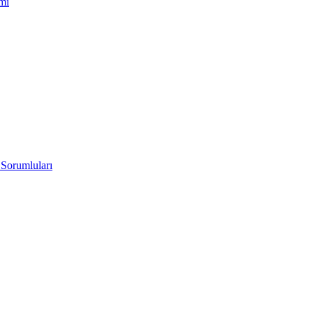
imi
 Sorumluları