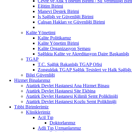
Çevre ve Atık Yönetim Birimi / Su Verimliliği Bir
Eğitim Birimi
Manevi Destek Birimi
İş Sağlığı ve Güvenliği Birimi
Çalışan Hakları ve Güvenliği Birimi
Kalite Yönetimi
Kalite Politikamız
Kalite Yönetim Birimi
Kalite Organizasyon Şeması
Sağlıkta Kalite ve Akreditasyon Daire Başkanlığı
TGAP
T.C. Sağlık Bakanlığı TGAP Ofisi
Zonguldak TGAP Sağlık Tesisleri ve Halk Sağlığı
Bilgi Güvenliği
Hizmet Binalarımız
Atatürk Devlet Hastanesi Ana Hizmet Binası
Atatürk Devlet Hastanesi Site Ekbina
Atatürk Devlet Hastanesi Kilimli Semt Polikliniği
Atatürk Devlet Hastanesi Kozlu Semt Polikliniği
Tıbbi Birimlerimiz
Kliniklerimiz
Acil Tıp
Doktorlarımız
Adli Tıp Uzmanlarımız