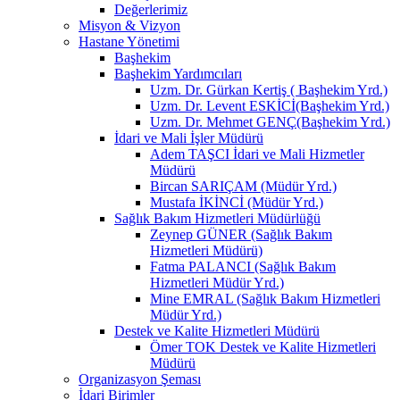
Değerlerimiz
Misyon & Vizyon
Hastane Yönetimi
Başhekim
Başhekim Yardımcıları
Uzm. Dr. Gürkan Kertiş ( Başhekim Yrd.)
Uzm. Dr. Levent ESKİCİ(Başhekim Yrd.)
Uzm. Dr. Mehmet GENÇ(Başhekim Yrd.)
İdari ve Mali İşler Müdürü
Adem TAŞCI İdari ve Mali Hizmetler
Müdürü
Bircan SARIÇAM (Müdür Yrd.)
Mustafa İKİNCİ (Müdür Yrd.)
Sağlık Bakım Hizmetleri Müdürlüğü
Zeynep GÜNER (Sağlık Bakım
Hizmetleri Müdürü)
Fatma PALANCI (Sağlık Bakım
Hizmetleri Müdür Yrd.)
Mine EMRAL (Sağlık Bakım Hizmetleri
Müdür Yrd.)
Destek ve Kalite Hizmetleri Müdürü
Ömer TOK Destek ve Kalite Hizmetleri
Müdürü
Organizasyon Şeması
İdari Birimler