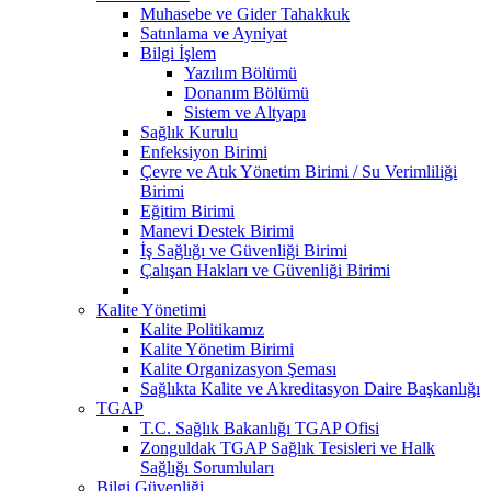
Muhasebe ve Gider Tahakkuk
Satınlama ve Ayniyat
Bilgi İşlem
Yazılım Bölümü
Donanım Bölümü
Sistem ve Altyapı
Sağlık Kurulu
Enfeksiyon Birimi
Çevre ve Atık Yönetim Birimi / Su Verimliliği
Birimi
Eğitim Birimi
Manevi Destek Birimi
İş Sağlığı ve Güvenliği Birimi
Çalışan Hakları ve Güvenliği Birimi
Kalite Yönetimi
Kalite Politikamız
Kalite Yönetim Birimi
Kalite Organizasyon Şeması
Sağlıkta Kalite ve Akreditasyon Daire Başkanlığı
TGAP
T.C. Sağlık Bakanlığı TGAP Ofisi
Zonguldak TGAP Sağlık Tesisleri ve Halk
Sağlığı Sorumluları
Bilgi Güvenliği