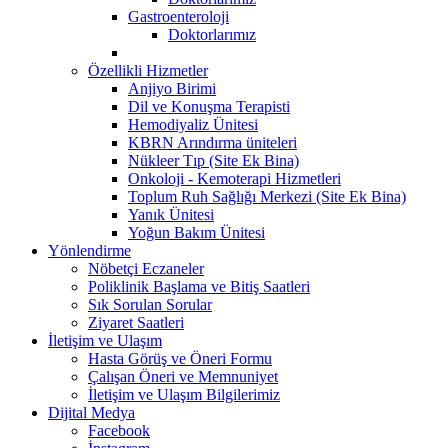
Gastroenteroloji
Doktorlarımız
Özellikli Hizmetler
Anjiyo Birimi
Dil ve Konuşma Terapisti
Hemodiyaliz Ünitesi
KBRN Arındırma üniteleri
Nükleer Tıp (Site Ek Bina)
Onkoloji - Kemoterapi Hizmetleri
Toplum Ruh Sağlığı Merkezi (Site Ek Bina)
Yanık Ünitesi
Yoğun Bakım Ünitesi
Yönlendirme
Nöbetçi Eczaneler
Poliklinik Başlama ve Bitiş Saatleri
Sık Sorulan Sorular
Ziyaret Saatleri
İletişim ve Ulaşım
Hasta Görüş ve Öneri Formu
Çalışan Öneri ve Memnuniyet
İletişim ve Ulaşım Bilgilerimiz
Dijital Medya
Facebook