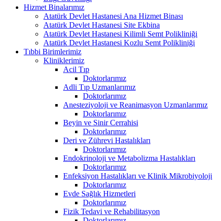
Hizmet Binalarımız
Atatürk Devlet Hastanesi Ana Hizmet Binası
Atatürk Devlet Hastanesi Site Ekbina
Atatürk Devlet Hastanesi Kilimli Semt Polikliniği
Atatürk Devlet Hastanesi Kozlu Semt Polikliniği
Tıbbi Birimlerimiz
Kliniklerimiz
Acil Tıp
Doktorlarımız
Adli Tıp Uzmanlarımız
Doktorlarımız
Anesteziyoloji ve Reanimasyon Uzmanlarımız
Doktorlarımız
Beyin ve Sinir Cerrahisi
Doktorlarımız
Deri ve Zührevi Hastalıkları
Doktorlarımız
Endokrinoloji ve Metabolizma Hastalıkları
Doktorlarımız
Enfeksiyon Hastalıkları ve Klinik Mikrobiyoloji
Doktorlarımız
Evde Sağlık Hizmetleri
Doktorlarımız
Fizik Tedavi ve Rehabilitasyon
Doktorlarımız