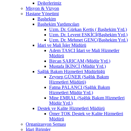
Değerlerimiz
Misyon & Vizyon
Hastane Yönetimi
Başhekim
Başhekim Yardımcıları
Uzm. Dr. Gürkan Kertiş ( Başhekim Yrd.)
Uzm. Dr. Levent ESKİCİ(Başhekim Yrd.)
Uzm. Dr. Mehmet GENÇ(Başhekim Yrd.)
İdari ve Mali İşler Müdürü
Adem TAŞCI İdari ve Mali Hizmetler
Müdürü
Bircan SARIÇAM (Müdür Yrd.)
Mustafa İKİNCİ (Müdür Yrd.)
Sağlık Bakım Hizmetleri Müdürlüğü
Zeynep GÜNER (Sağlık Bakım
Hizmetleri Müdürü)
Fatma PALANCI (Sağlık Bakım
Hizmetleri Müdür Yrd.)
Mine EMRAL (Sağlık Bakım Hizmetleri
Müdür Yrd.)
Destek ve Kalite Hizmetleri Müdürü
Ömer TOK Destek ve Kalite Hizmetleri
Müdürü
Organizasyon Şeması
İdari Birimler