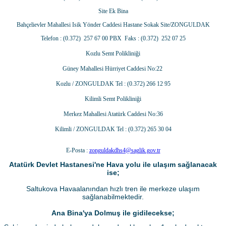
Site Ek Bina
Bahçelievler Mahallesi Isik Yönder Caddesi Hastane Sokak Site/ZONGULDAK
Telefon : (0.372) 257 67 00 PBX Faks : (0.372) 252 07 25
Kozlu Semt Polikliniği
Güney Mahallesi Hürriyet Caddesi No:22
Kozlu / ZONGULDAK Tel : (0.372) 266 12 95
Kilimli Semt Polikliniği
Merkez Mahallesi Atatürk Caddesi No:36
Kilimli / ZONGULDAK Tel : (0.372) 265 30 04
E-Posta :
zonguldakdhs4@saglik.gov.tr
Atatürk Devlet Hastanesi'ne Hava yolu ile ulaşım sağlanacak
ise;
Saltukova Havaalanından hızlı tren ile merkeze ulaşım
sağlanabilmektedir.
Ana Bina'ya Dolmuş ile gidilecekse;