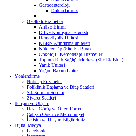
Gastroenteroloji
Doktorlarımız
Özellikli Hizmetler
Anjiyo Birimi
Dil ve Konuşma Terapisti
Hemodiyaliz Ünitesi
KBRN Arındırma üniteleri
Nükleer Tıp (Site Ek Bina)
Onkoloji - Kemoterapi Hizmetleri
Toplum Ruh Sağlığı Merkezi (Site Ek Bina)
Yanık Ünitesi
Yoğun Bakım Ünitesi
Yönlendirme
Nöbetçi Eczaneler
Poliklinik Başlama ve Bitiş Saatleri
Sık Sorulan Sorular
Ziyaret Saatleri
İletişim ve Ulaşım
Hasta Görüş ve Öneri Formu
Çalışan Öneri ve Memnuniyet
İletişim ve Ulaşım Bilgilerimiz
Dijital Medya
Facebook