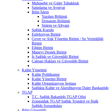
Muhasebe ve Gider Tahakkuk
Satınlama ve Ayniyat
Bilgi İşlem
Yazılım Bölümü
Donanım Bölümü
Sistem ve Altyapı
Sağlık Kurulu
Enfeksiyon Birimi
Çevre ve Atık Yönetim Birimi / Su Verimliliği
Birimi
Eğitim Birimi
Manevi Destek Birimi
İş Sağlığı ve Güvenliği Birimi
Çalışan Hakları ve Güvenliği Birimi
Kalite Yönetimi
Kalite Politikamız
Kalite Yönetim Birimi
Kalite Organizasyon Şeması
Sağlıkta Kalite ve Akreditasyon Daire Başkanlığı
TGAP
T.C. Sağlık Bakanlığı TGAP Ofisi
Zonguldak TGAP Sağlık Tesisleri ve Halk
Sağlığı Sorumluları
Bilgi Güvenliği