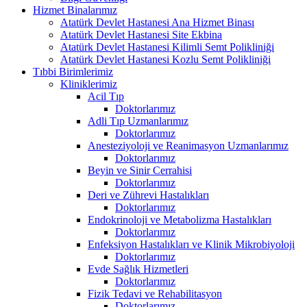
Hizmet Binalarımız
Atatürk Devlet Hastanesi Ana Hizmet Binası
Atatürk Devlet Hastanesi Site Ekbina
Atatürk Devlet Hastanesi Kilimli Semt Polikliniği
Atatürk Devlet Hastanesi Kozlu Semt Polikliniği
Tıbbi Birimlerimiz
Kliniklerimiz
Acil Tıp
Doktorlarımız
Adli Tıp Uzmanlarımız
Doktorlarımız
Anesteziyoloji ve Reanimasyon Uzmanlarımız
Doktorlarımız
Beyin ve Sinir Cerrahisi
Doktorlarımız
Deri ve Zührevi Hastalıkları
Doktorlarımız
Endokrinoloji ve Metabolizma Hastalıkları
Doktorlarımız
Enfeksiyon Hastalıkları ve Klinik Mikrobiyoloji
Doktorlarımız
Evde Sağlık Hizmetleri
Doktorlarımız
Fizik Tedavi ve Rehabilitasyon
Doktorlarımız