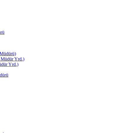
ürü
 Müdürü)
 Müdür Yrd.)
dür Yrd.)
dürü