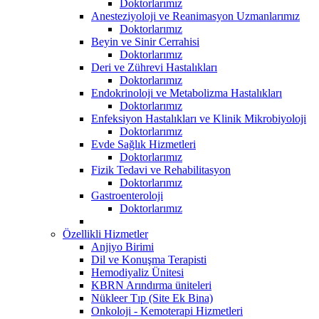
Doktorlarımız
Anesteziyoloji ve Reanimasyon Uzmanlarımız
Doktorlarımız
Beyin ve Sinir Cerrahisi
Doktorlarımız
Deri ve Zührevi Hastalıkları
Doktorlarımız
Endokrinoloji ve Metabolizma Hastalıkları
Doktorlarımız
Enfeksiyon Hastalıkları ve Klinik Mikrobiyoloji
Doktorlarımız
Evde Sağlık Hizmetleri
Doktorlarımız
Fizik Tedavi ve Rehabilitasyon
Doktorlarımız
Gastroenteroloji
Doktorlarımız
Özellikli Hizmetler
Anjiyo Birimi
Dil ve Konuşma Terapisti
Hemodiyaliz Ünitesi
KBRN Arındırma üniteleri
Nükleer Tıp (Site Ek Bina)
Onkoloji - Kemoterapi Hizmetleri