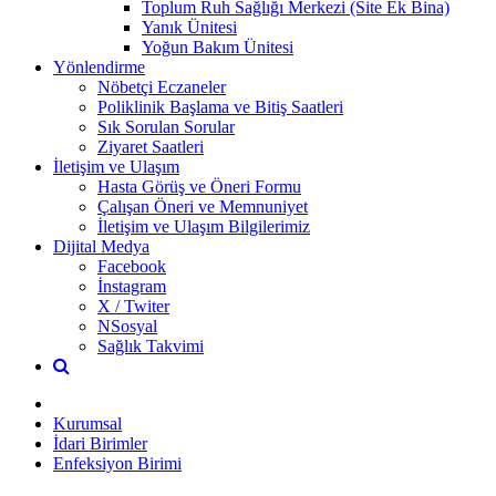
Toplum Ruh Sağlığı Merkezi (Site Ek Bina)
Yanık Ünitesi
Yoğun Bakım Ünitesi
Yönlendirme
Nöbetçi Eczaneler
Poliklinik Başlama ve Bitiş Saatleri
Sık Sorulan Sorular
Ziyaret Saatleri
İletişim ve Ulaşım
Hasta Görüş ve Öneri Formu
Çalışan Öneri ve Memnuniyet
İletişim ve Ulaşım Bilgilerimiz
Dijital Medya
Facebook
İnstagram
X / Twiter
NSosyal
Sağlık Takvimi
Kurumsal
İdari Birimler
Enfeksiyon Birimi