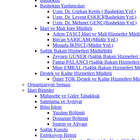
Başhekim
Başhekim Yardımcıları
Uzm. Dr. Gürkan Kertiş ( Başhekim Yrd.)
Uzm. Dr. Levent ESKİCİ(Başhekim Yrd.)
Uzm. Dr. Mehmet GENÇ(Başhekim Yrd.)
İdari ve Mali İşler Müdürü
Adem TAŞCI İdari ve Mali Hizmetler Müd
Bircan SARIÇAM (Müdür Yrd.)
Mustafa İKİNCİ (Müdür Yrd.)
Sağlık Bakım Hizmetleri Müdürlüğü
Zeynep GÜNER (Sağlık Bakım Hizmetleri
Fatma PALANCI (Sağlık Bakım Hizmetleri
Mine EMRAL (Sağlık Bakım Hizmetleri Mü
Destek ve Kalite Hizmetleri Müdürü
Ömer TOK Destek ve Kalite Hizmetleri Mü
Organizasyon Şeması
İdari Birimler
Muhasebe ve Gider Tahakkuk
Satınlama ve Ayniyat
Bilgi İşlem
Yazılım Bölümü
Donanım Bölümü
Sistem ve Altyapı
Sağlık Kurulu
Enfeksiyon Birimi