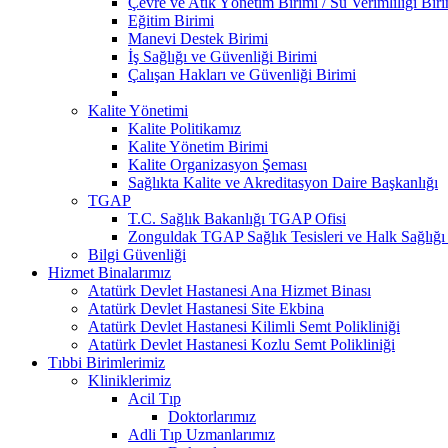
Çevre ve Atık Yönetim Birimi / Su Verimliliği Bir
Eğitim Birimi
Manevi Destek Birimi
İş Sağlığı ve Güvenliği Birimi
Çalışan Hakları ve Güvenliği Birimi
Kalite Yönetimi
Kalite Politikamız
Kalite Yönetim Birimi
Kalite Organizasyon Şeması
Sağlıkta Kalite ve Akreditasyon Daire Başkanlığı
TGAP
T.C. Sağlık Bakanlığı TGAP Ofisi
Zonguldak TGAP Sağlık Tesisleri ve Halk Sağlığı
Bilgi Güvenliği
Hizmet Binalarımız
Atatürk Devlet Hastanesi Ana Hizmet Binası
Atatürk Devlet Hastanesi Site Ekbina
Atatürk Devlet Hastanesi Kilimli Semt Polikliniği
Atatürk Devlet Hastanesi Kozlu Semt Polikliniği
Tıbbi Birimlerimiz
Kliniklerimiz
Acil Tıp
Doktorlarımız
Adli Tıp Uzmanlarımız