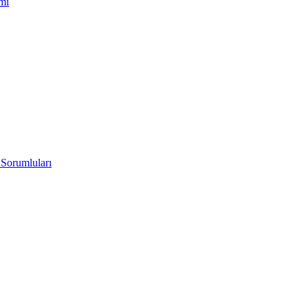
imi
 Sorumluları