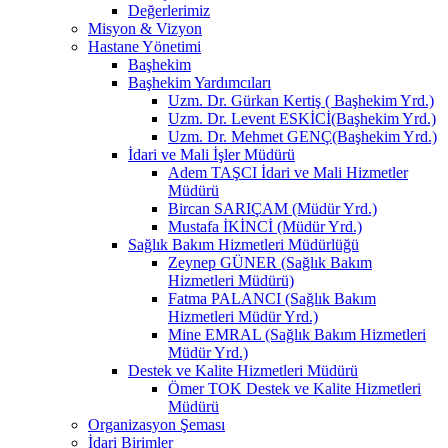
Değerlerimiz
Misyon & Vizyon
Hastane Yönetimi
Başhekim
Başhekim Yardımcıları
Uzm. Dr. Gürkan Kertiş ( Başhekim Yrd.)
Uzm. Dr. Levent ESKİCİ(Başhekim Yrd.)
Uzm. Dr. Mehmet GENÇ(Başhekim Yrd.)
İdari ve Mali İşler Müdürü
Adem TAŞCI İdari ve Mali Hizmetler
Müdürü
Bircan SARIÇAM (Müdür Yrd.)
Mustafa İKİNCİ (Müdür Yrd.)
Sağlık Bakım Hizmetleri Müdürlüğü
Zeynep GÜNER (Sağlık Bakım
Hizmetleri Müdürü)
Fatma PALANCI (Sağlık Bakım
Hizmetleri Müdür Yrd.)
Mine EMRAL (Sağlık Bakım Hizmetleri
Müdür Yrd.)
Destek ve Kalite Hizmetleri Müdürü
Ömer TOK Destek ve Kalite Hizmetleri
Müdürü
Organizasyon Şeması
İdari Birimler