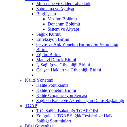
Muhasebe ve Gider Tahakkuk
Satınlama ve Ayniyat
Bilgi İşlem
Yazılım Bölümü
Donanım Bölümü
Sistem ve Altyapı
Sağlık Kurulu
Enfeksiyon Birimi
Çevre ve Atık Yönetim Birimi / Su Verimliliği
Birimi
Eğitim Birimi
Manevi Destek Birimi
İş Sağlığı ve Güvenliği Birimi
Çalışan Hakları ve Güvenliği Birimi
Kalite Yönetimi
Kalite Politikamız
Kalite Yönetim Birimi
Kalite Organizasyon Şeması
Sağlıkta Kalite ve Akreditasyon Daire Başkanlığı
TGAP
T.C. Sağlık Bakanlığı TGAP Ofisi
Zonguldak TGAP Sağlık Tesisleri ve Halk
Sağlığı Sorumluları
Bilgi Güvenliği