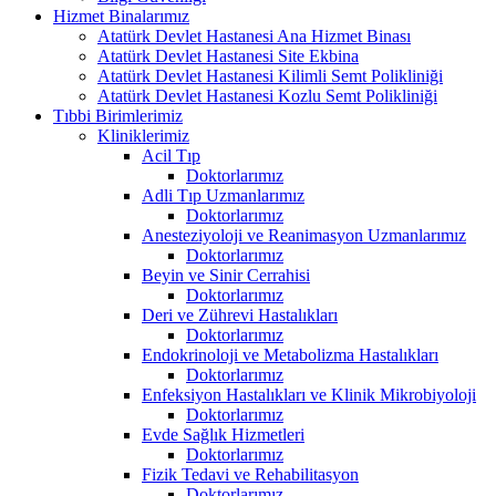
Hizmet Binalarımız
Atatürk Devlet Hastanesi Ana Hizmet Binası
Atatürk Devlet Hastanesi Site Ekbina
Atatürk Devlet Hastanesi Kilimli Semt Polikliniği
Atatürk Devlet Hastanesi Kozlu Semt Polikliniği
Tıbbi Birimlerimiz
Kliniklerimiz
Acil Tıp
Doktorlarımız
Adli Tıp Uzmanlarımız
Doktorlarımız
Anesteziyoloji ve Reanimasyon Uzmanlarımız
Doktorlarımız
Beyin ve Sinir Cerrahisi
Doktorlarımız
Deri ve Zührevi Hastalıkları
Doktorlarımız
Endokrinoloji ve Metabolizma Hastalıkları
Doktorlarımız
Enfeksiyon Hastalıkları ve Klinik Mikrobiyoloji
Doktorlarımız
Evde Sağlık Hizmetleri
Doktorlarımız
Fizik Tedavi ve Rehabilitasyon
Doktorlarımız