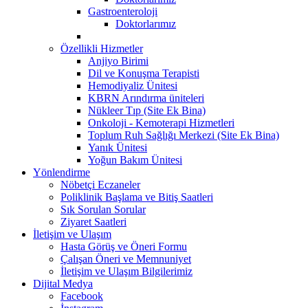
Gastroenteroloji
Doktorlarımız
Özellikli Hizmetler
Anjiyo Birimi
Dil ve Konuşma Terapisti
Hemodiyaliz Ünitesi
KBRN Arındırma üniteleri
Nükleer Tıp (Site Ek Bina)
Onkoloji - Kemoterapi Hizmetleri
Toplum Ruh Sağlığı Merkezi (Site Ek Bina)
Yanık Ünitesi
Yoğun Bakım Ünitesi
Yönlendirme
Nöbetçi Eczaneler
Poliklinik Başlama ve Bitiş Saatleri
Sık Sorulan Sorular
Ziyaret Saatleri
İletişim ve Ulaşım
Hasta Görüş ve Öneri Formu
Çalışan Öneri ve Memnuniyet
İletişim ve Ulaşım Bilgilerimiz
Dijital Medya
Facebook